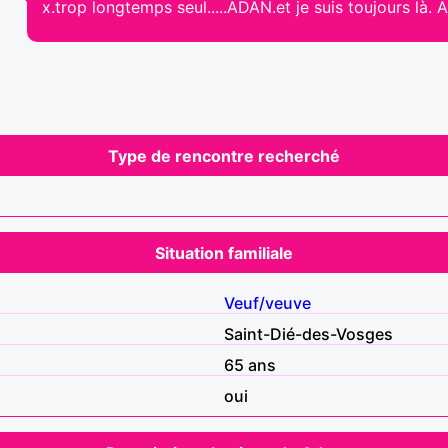
x.trop longtemps seul.....ADAN.et je suis toujours là. A b
Type de rencontre recherché
Situation familiale
Veuf/veuve
Saint-Dié-des-Vosges
65 ans
oui