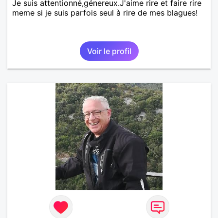
Je suis attentionné,génereux.J'aime rire et faire rire
meme si je suis parfois seul à rire de mes blagues!
Voir le profil