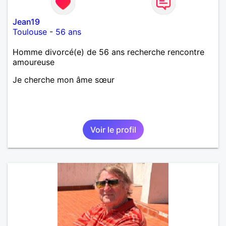
Jean19
Toulouse
-
56 ans
Homme divorcé(e) de 56 ans recherche rencontre
amoureuse
Je cherche mon âme sœur
Voir le profil