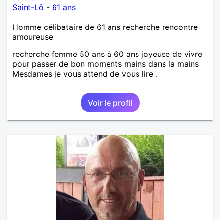
Saint-Lô
-
61 ans
Homme célibataire de 61 ans recherche rencontre
amoureuse
recherche femme 50 ans à 60 ans joyeuse de vivre
pour passer de bon moments mains dans la mains
Mesdames je vous attend de vous lire .
Voir le profil