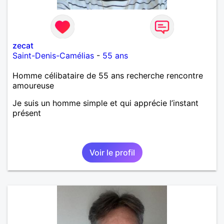
zecat
Saint-Denis-Camélias
-
55 ans
Homme célibataire de 55 ans recherche rencontre
amoureuse
Je suis un homme simple et qui apprécie l’instant
présent
Voir le profil