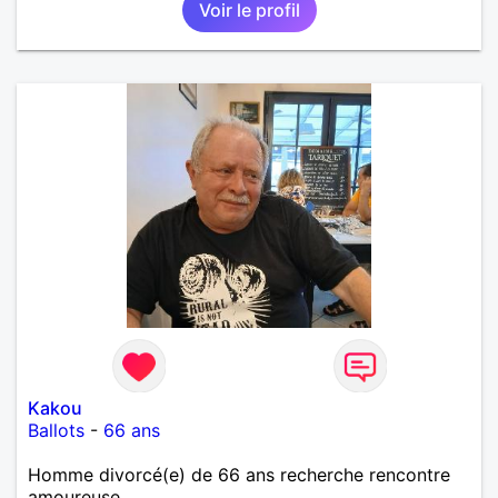
Voir le profil
randonnée pour se défouler, se relaxer, se détendre
et finalement prendre du bon temps. C'est difficile
de tout dire en quelques lignes. En revanche, vous
pouvez me contacter pour avoir plus
d'informations. A bientôt
Kakou
Ballots
-
66 ans
Homme divorcé(e) de 66 ans recherche rencontre
amoureuse