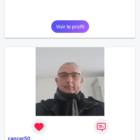
Voir le profil
cancer50