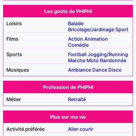
Les goûts de PHIPHI
Loisirs
Balade
Bricolage/Jardinage
Sport
Films
Action
Animation
Comédie
Sports
Football
Jogging/Running
Marche
Moto
Randonnée
Musiques
Ambiance
Dance
Disco
Profession de PHIPHI
Métier
Retraité
Plus sur ma vie
Activité préférée
Aller courir