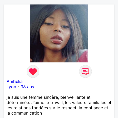
Amhelia
Lyon
-
38 ans
je suis une femme sincère, bienveillante et
déterminée. J'aime le travail, les valeurs familiales et
les relations fondées sur le respect, la confiance et
la communication