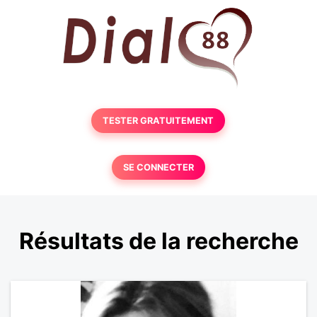
TESTER GRATUITEMENT
SE CONNECTER
Résultats de la recherche