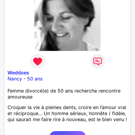
Weddoes
Nancy
-
50 ans
Femme divorcé(e) de 50 ans recherche rencontre
amoureuse
Croquer la vie à pleines dents, croire en l’amour vrai
et réciproque… Un homme sérieux, honnête / fidèle,
qui saurait me faire rire à nouveau, est le bien venu !