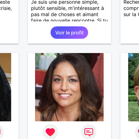
teste
Je suis une personne simple,
Reche
risie,
plutôt sensible, m'intéressant à
compré
pas mal de choses et aimant
sur la
faire de nouvelle rencontre. Si tu
cherches juste quelqu'un avec
Voir le profil
ses défauts et ses qualités alors
pourquoi ne pas faire
connaissance?