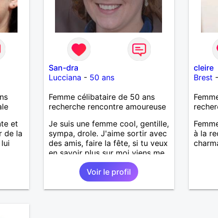
San-dra
cleire
Lucciana
-
50 ans
Brest
ns
Femme célibataire de 50 ans
Femme
ale
recherche rencontre amoureuse
recher
te et
Je suis une femme cool, gentille,
Femme 
r de la
sympa, drole. J'aime sortir avec
à la r
lui
des amis, faire la fête, si tu veux
charma
en savoir plus sur moi viens me
parler!
Voir le profil