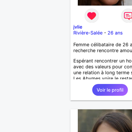
jvlie
Rivière-Salée
-
26 ans
Femme célibataire de 26 
recherche rencontre amo
Espérant rencontrer un 
avec des valeurs pour con
une relation à long terme 
Les Abymes voire le resta
la Guadeloupe.
Voir le profil