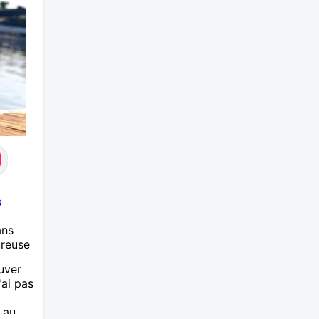
s
ans
ureuse
ouver
'ai pas
 au