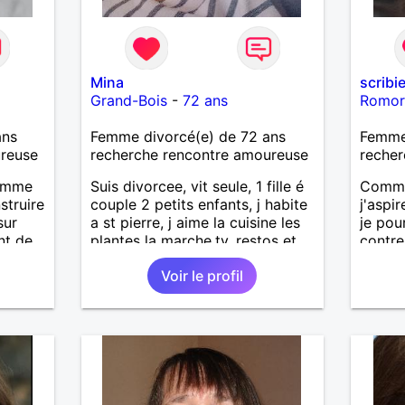
Mina
scribi
Grand-Bois
-
72 ans
Romor
ans
Femme divorcé(e) de 72 ans
Femme 
ureuse
recherche rencontre amoureuse
recher
homme
Suis divorcee, vit seule, 1 fille é
Comme 
struire
couple 2 petits enfants, j habite
j'aspi
sur
a st pierre, j aime la cuisine les
je pou
nt de
plantes la marche,tv, restos et
contre
voyages 1m65 68 kgse
bonheu
Voir le profil