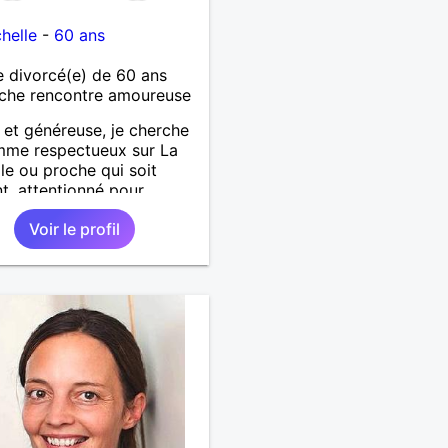
helle
-
60 ans
 divorcé(e) de 60 ans
che rencontre amoureuse
et généreuse, je cherche
mme respectueux sur La
le ou proche qui soit
nt, attentionné pour
er de la vie à deux.
Voir le profil