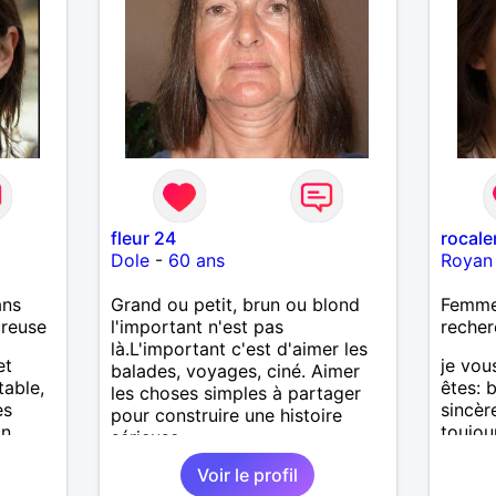
fleur 24
rocale
Dole
-
60 ans
Royan
ans
Grand ou petit, brun ou blond
Femme 
ureuse
l'important n'est pas
recher
là.L'important c'est d'aimer les
et
je vou
balades, voyages, ciné. Aimer
table,
êtes: 
les choses simples à partager
es
sincèr
pour construire une histoire
n.
toujou
sérieuse.
recevo
Voir le profil