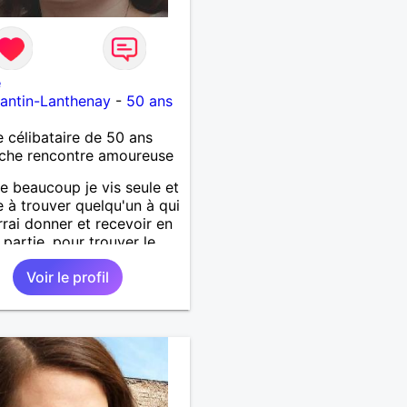
e
antin-Lanthenay
-
50 ans
célibataire de 50 ans
che rencontre amoureuse
beaucoup je vis seule et
re à trouver quelqu'un à qui
rrai donner et recevoir en
 partie, pour trouver le
r tout seimplement.
Voir le profil