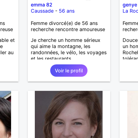
emma 82
genye
Caussade
-
56 ans
La Roc
ns
Femme divorcé(e) de 56 ans
Femme
ureuse
recherche rencontre amoureuse
recher
able et
Je cherche un homme sérieux
Douce 
le
qui aime la montagne, les
un ho
ler au
randonnées, le vélo, les voyages
Rochel
et les restaurants.
toléra
profit
Voir le profil