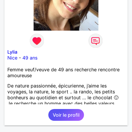
Lylia
Nice
-
49 ans
Femme veuf/veuve de 49 ans recherche rencontre
amoureuse
De nature passionnée, épicurienne, j’aime les
voyages, la nature, le sport .. la rando, les petits
bonheurs au quotidien et surtout … le chocolat 🙂
Je recherche un homme avec des belles valeurs,
respectueux, bienveillant. Une jolie rencontre, un
Voir le profil
feeling, une connexion, pour vivre une belle histoire
d’amour et profiter de ce que la vie peut nous offrir
de plus beau en retour. Je tiens à préciser, que je