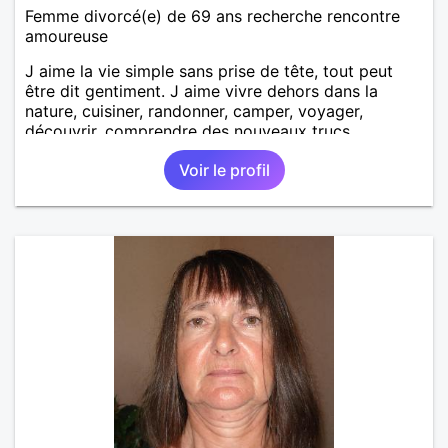
Femme divorcé(e) de 69 ans recherche rencontre
amoureuse
J aime la vie simple sans prise de tête, tout peut
être dit gentiment. J aime vivre dehors dans la
nature, cuisiner, randonner, camper, voyager,
découvrir, comprendre des nouveaux trucs
techniques et sur la vie des êtres vivants. J aime
Voir le profil
danser, faire la fête. Je ne bois pratiquement pas d
alcool, je fume rarement, je ris souvent. Je cherche
un vrai amoureux pour continuer à profiter de la vie
mais à deux. Je peux tout faire toute seule, mais j
en ai marre je veux partagé et rigoler