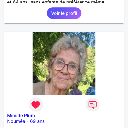
et 64 ans...sans enfants de préférence même
adultes et qui n aurait garder aucun contact avec
Voir le profil
une où plusieurs ex...si vous correspondez à ma
recherche ecrivez moi je vous répondrai...
Mimide Plum
Nouméa
-
69 ans