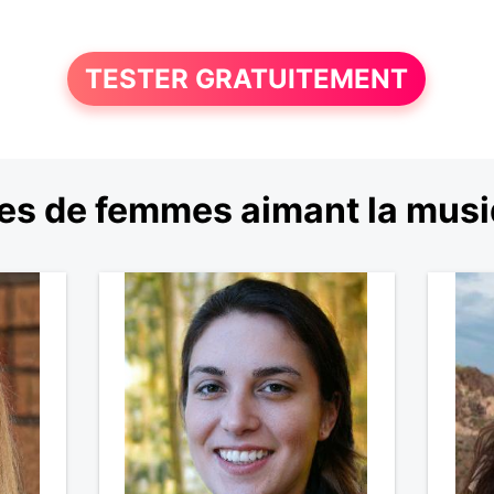
TESTER GRATUITEMENT
es de femmes aimant la musi