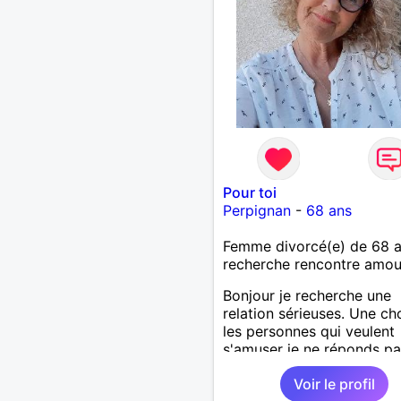
Pour toi
Perpignan
-
68 ans
Femme divorcé(e) de 68 
recherche rencontre amo
Bonjour je recherche une
relation sérieuses. Une ch
les personnes qui veulent
s'amuser je ne réponds pas
Voir le profil