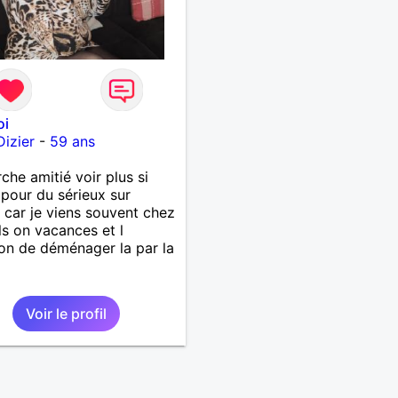
oi
Dizier
-
59 ans
che amitié voir plus si
g pour du sérieux sur
 car je viens souvent chez
ls on vacances et l
ion de déménager la par la
Voir le profil