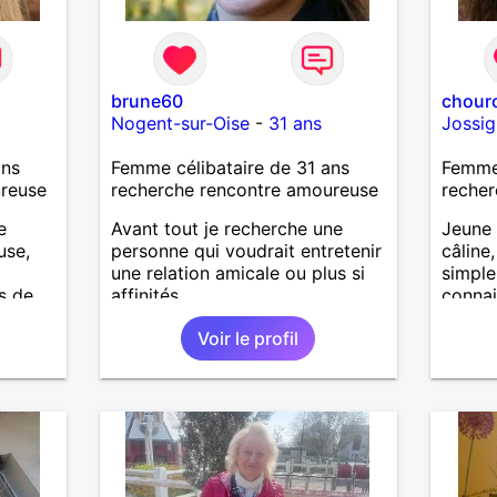
brune60
chour
Nogent-sur-Oise
-
31 ans
Jossi
ans
Femme célibataire de 31 ans
Femme 
ureuse
recherche rencontre amoureuse
recher
e
Avant tout je recherche une
Jeune 
use,
personne qui voudrait entretenir
câline
une relation amicale ou plus si
simple
s de
affinités.
connai
Voir le profil
e
e