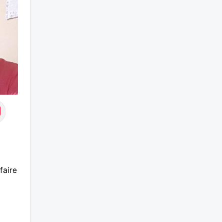
faire