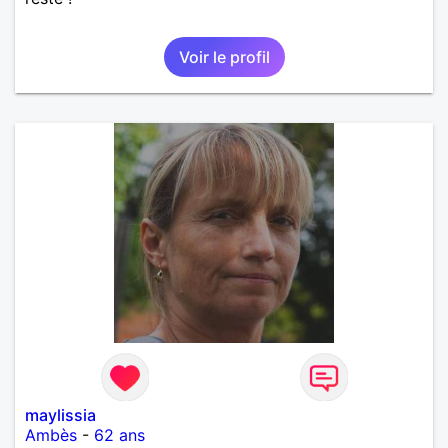
Voir le profil
maylissia
Ambès
-
62 ans